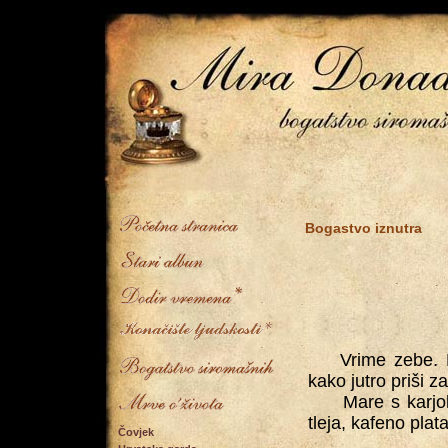
Bogastvo iznutra
Vrime zebe. Neb
kako jutro priši 
Mare s karjolon 
tleja, kafeno plata
Čovjek