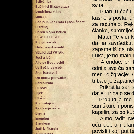
Svijećnica
svita.
Baštinici Blaženstava
Pitan Ti ćaću i m
Izgubljena mjera
Muka je
kasno s posla, u
Pod ruku, dobrota i poslušnost
za računalo. Reka 
U smiraj
članke, spremiješ i
Dobra majka Barica
Mater Te vidi ka
U SVJETLOSTI
da na završetku,
Kaplja sućuti
Meleme uskrsnuli!
zapametiš da nis
VELIKI čETVRTAK
Luka, je’no malo 
Joči u joči
A ondac, pri kr
Ako se Bogu svidi
odnila sve ča sa
Uz Božju pomoć
Srce Isusovo!
meni dižgracje! 
Od dobra prihvaćena
tribalo je zapamet
Barba Mate
Prikrstila san s
Duhovi
da’je. Tribalo se 
Tijek
Utočište
Probudija me ba
Kad zataji srce
san škure i ponist
Ka da nije ništa
kapelin, za po ku
Breme
Ajmo radit. Ne 
Imendan
S mukom
oću dobro i ufan 
Judi iz škatule
povisti i koji put 
Stara barka