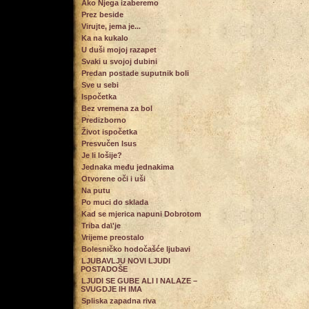
Ako Njega izaberemo
Prez beside
Virujte, jema je...
Ka na kukalo
U duši mojoj razapet
Svaki u svojoj dubini
Predan postade suputnik boli
Sve u sebi
Ispočetka
Bez vremena za bol
Predizborno
Život ispočetka
Presvučen Isus
Je li lošije?
Jednaka među jednakima
Otvorene oči i uši
Na putu
Po muci do sklada
Kad se mjerica napuni Dobrotom
Triba da\'je
Vrijeme preostalo
Bolesničko hodočašće ljubavi
LJUBAVLJU NOVI LJUDI
POSTADOŠE
LJUDI SE GUBE ALI I NALAZE –
SVUGDJE IH IMA
Spliska zapadna riva