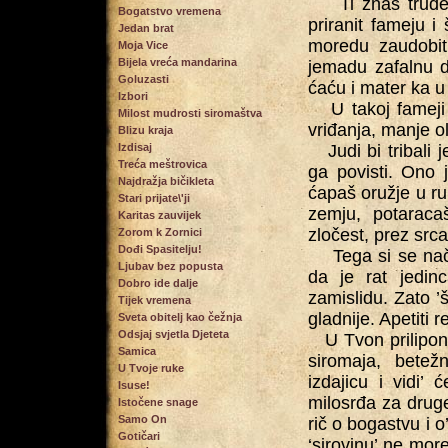
Ti znaš trude d
Bogatstvo vremena
priranit fameju i 
Jedan brat
moredu zaudobit
Moja Vice
Bijela vreća mandarina
jemadu zafalnu 
Goluzasti
ćaću i mater ka u 
Izbori
U takoj fameji i
Milost mudrosti siromaštva
vriđanja, manje oli
Blizu kraja
Izdisaj
Judi bi tribali je
Treća meštrovica
ga povisti. Ono 
Najdražja bičikleta
ćapaš oružje u ruk
Stari prijate\'ji
zemju, potaraca
Karitas zauvijek
zločest, prez src
Zorom k Zornici
Dođi Spasitelju!
Tega si se načit
Ljubav bez popusta
da je rat jedin
Dobro ide dalje
zamislidu. Zato ’š
Tijek vremena
gladnije. Apetiti r
Sveta obitelj kao čežnja
Odsjaj svjetla Djeteta
U Tvon prilipon 
Samica
siromaja, betežn
U Tvoje ruke
izdajicu i vidi’
Isuse!
milosrđa za druge
Istočene snage
Samo On
rič o bogastvu i o
Gotičari
‘sirovinu’ ne more