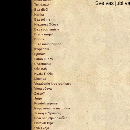
Sve vas jubi vaš
Tek dašak
Bez riječi
Karika
Bez težine
Nježnost Očeva
Bez svog smisla
Draga moja!
Dobro
... za malo topline
Izopćenik
Ljubav
Samo ljubav
U vremenu
Oče naš
Hvala Ti Oče!
Licenca
Vištaćenje kroz ponistru
Vjera očeva
Zašto?
Jugo
Prijatelj vrijeme
Nagovaraj me na dobro
Ti moj si Spasitelj
Prva nedjelja došašća
Ostavih krpe
Sva Tvoja