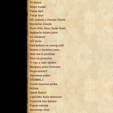
Te Deum
Bogu hvala!
Tvoja riječ
Tvoje Srce
Oči ljubavi u žbunju života
Neobičan čovjek
Bože Oče, Sine, Duše Sveti
Najljepše dobro jutro
Za oblakom
Oči duše
Kad ljubavi se razlog traži
Nemoj u korizmu sam...
Vrati me iz pustinje
Srce na propuhu
Ti nas u sebi sjedini
Marijanu primi Dobrota
Koga ljubim?
Ogroman paket
ŠTAMBILJ
čuvari Isusova greba
čežnja
Jopet Dobro
Liječniku duše duhovne
Gubitnik bez ljubavi
Patnja naroda
Spasitelju moj!