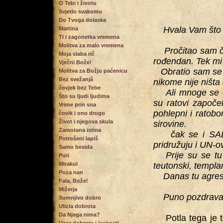
O Tebi i životu
Svjetlo svakomu
Do Tvoga dolaska
Hvala Vam što st
Martina
Ti i zagonetka vremena
Molitva za malo vremena
Pročitao sam čes
Moja slaba rič
rođendan. Tek mi 
Vječni Bože!
Obratio sam se n
Molitva za Božju paćenicu
Bez svežanjâ
nikome nije ništa
čovjek bez Tebe
Ali mnoge se drž
Što su ljudi ljudima
su ratovi započe
Vrime prin sna
pohlepni i ratobor
čovik i ono drugo
Život i njegova skula
sirovine.
Zamotana istina
čak se i SAD-e
Potrošeni lapiš
pridružuju i UN-o
Samo besida
Prije su se tu bo
Puti
Mirakul
teutonski, templars
Poza nan
Danas tu agresijs
Fala, Bože!
Mižerja
Puno pozdrava o
Sumnjivo dobro
Ulizla dobrota
Da Njega nima?
Potla tega je teta