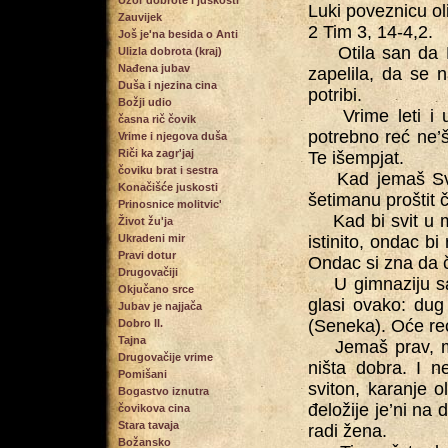
Uzor dobrote i juskosti
Luki poveznicu olit
Zauvijek
2 Tim 3, 14-4,2.
Još je'na besida o Anti
Otila san da Lu
Ulizla dobrota (kraj)
Nađena jubav
zapelila, da se n
Duša i njezina cina
potribi.
Božji udio
Vrime leti i u s
časna rič čovik
potrebno reć ne’š
Vrime i njegova duša
Riči ka zagr'jaj
Te išempjat.
čoviku brat i sestra
Kad jemaš Svet
Konačišće juskosti
šetimanu proštit č
Prinosnice molitvic'
Kad bi svit u moj
Život žu'ja
Ukradeni mir
istinito, ondac bi
Pravi dotur
Ondac si zna da č
Drugovačiji
U gimnaziju san p
Okjučano srce
glasi ovako: dug
Jubav je najjača
(Seneka). Oće reć
Dobro II.
Tajna
Jemaš prav, moj
Drugovačije vrime
ništa dobra. I 
Pomišani
sviton, karanje ol
Bogastvo iznutra
đeložije je’ni na 
čovikova cina
Stara tavaja
radi žena.
Božansko