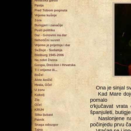
Hrvatska garda
Pasija
Pred Tobom pognuta
Vrijeme kušnje
Zora
Butigjeri i zanaćije
Pusti politiku
Dar - Gotovini na dar
Nehotični susret
Vrijeme je prijetnja i dar
Sv.Duje - Sudamja
Bleiburg 1945-2006
Na zebri života
Gospa, Drezden i Hrvatska
Ti i vrijeme ili...
Bože!
Ante Aničić
Hvala, Oče!
Ona je sinjal s
U zoru
Kad Mare dojde,
Kukolj
pomalo
Zlo
Oče!
o'kjučavat vrata
KRUH
španjuleti, butig
Slika ljubavi
Naslonjene na k
Patnik
počinjedu prvu ča
Snaga odozgor
Tajna
Vraćan se i jope