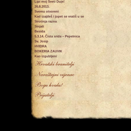
Lipi moj Sveti Duje!
26.8.2013.
Svemu otvoreni
Kad izajdeš i jopet se vratiš u se
Sirotinja razna
Sinjali
Besida
5.3.14. Čista srida – Pepelnica
Sv. Josip
HVIDRA
BOKERIA ZAUVIK
Kao izgubljeni