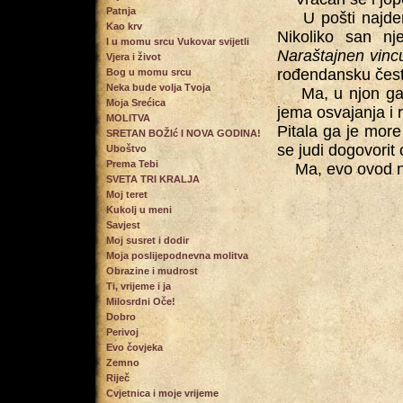
Patnja
U pošti najden l
Kao krv
Nikoliko san nj
I u momu srcu Vukovar svijetli
Naraštajnen vinc
Vjera i život
rođendansku čest
Bog u momu srcu
Neka bude volja Tvoja
Ma, u njon ga je
Moja Srećica
jema osvajanja i 
MOLITVA
Pitala ga je more 
SRETAN BOŽIć I NOVA GODINA!
se judi dogovorit 
Uboštvo
Prema Tebi
Ma, evo ovod nižj
SVETA TRI KRALJA
Moj teret
Kukolj u meni
Savjest
Moj susret i dodir
Moja poslijepodnevna molitva
Obrazine i mudrost
Ti, vrijeme i ja
Milosrdni Oče!
Dobro
Perivoj
Evo čovjeka
Zemno
Riječ
Cvjetnica i moje vrijeme