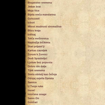
Bogatstvo vremena
Jedan brat
Moja Vice
Bijela vreća mandarina
Goluzasti
Izbori
Milost mudrosti siromaštva
Blizu kraja
Izdisaj
Treća meštrovica
Najdražja bičikleta
Stari prijate\'ji
Karitas zauvijek
Zorom k Zornici
Dođi Spasitelju!
Ljubav bez popusta
Dobro ide dalje
Tijek vremena
Sveta obitelj kao čežnja
Odsjaj svjetla Djeteta
Samica
U Tvoje ruke
Isuse!
Istočene snage
Samo On
Gotičari