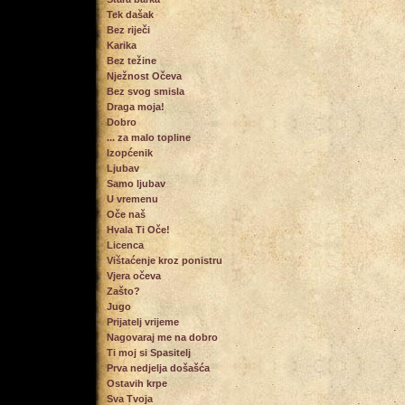
Tek dašak
Bez riječi
Karika
Bez težine
Nježnost Očeva
Bez svog smisla
Draga moja!
Dobro
... za malo topline
Izopćenik
Ljubav
Samo ljubav
U vremenu
Oče naš
Hvala Ti Oče!
Licenca
Vištaćenje kroz ponistru
Vjera očeva
Zašto?
Jugo
Prijatelj vrijeme
Nagovaraj me na dobro
Ti moj si Spasitelj
Prva nedjelja došašća
Ostavih krpe
Sva Tvoja