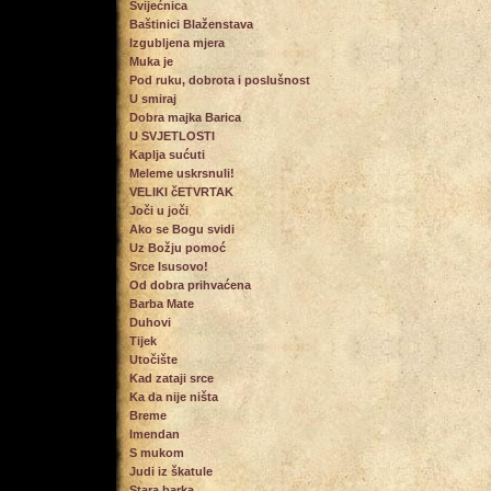
Svijećnica
Baštinici Blaženstava
Izgubljena mjera
Muka je
Pod ruku, dobrota i poslušnost
U smiraj
Dobra majka Barica
U SVJETLOSTI
Kaplja sućuti
Meleme uskrsnuli!
VELIKI čETVRTAK
Joči u joči
Ako se Bogu svidi
Uz Božju pomoć
Srce Isusovo!
Od dobra prihvaćena
Barba Mate
Duhovi
Tijek
Utočište
Kad zataji srce
Ka da nije ništa
Breme
Imendan
S mukom
Judi iz škatule
Stara barka