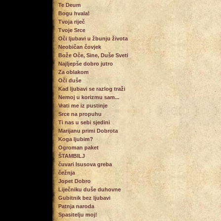
Te Deum
Bogu hvala!
Tvoja riječ
Tvoje Srce
Oči ljubavi u žbunju života
Neobičan čovjek
Bože Oče, Sine, Duše Sveti
Najljepše dobro jutro
Za oblakom
Oči duše
Kad ljubavi se razlog traži
Nemoj u korizmu sam...
Vrati me iz pustinje
Srce na propuhu
Ti nas u sebi sjedini
Marijanu primi Dobrota
Koga ljubim?
Ogroman paket
ŠTAMBILJ
čuvari Isusova greba
čežnja
Jopet Dobro
Liječniku duše duhovne
Gubitnik bez ljubavi
Patnja naroda
Spasitelju moj!