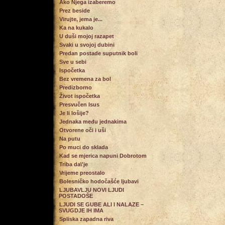
Ako Njega izaberemo
Prez beside
Virujte, jema je...
Ka na kukalo
U duši mojoj razapet
Svaki u svojoj dubini
Predan postade suputnik boli
Sve u sebi
Ispočetka
Bez vremena za bol
Predizborno
Život ispočetka
Presvučen Isus
Je li lošije?
Jednaka među jednakima
Otvorene oči i uši
Na putu
Po muci do sklada
Kad se mjerica napuni Dobrotom
Triba da\'je
Vrijeme preostalo
Bolesničko hodočašće ljubavi
LJUBAVLJU NOVI LJUDI
POSTADOŠE
LJUDI SE GUBE ALI I NALAZE –
SVUGDJE IH IMA
Spliska zapadna riva