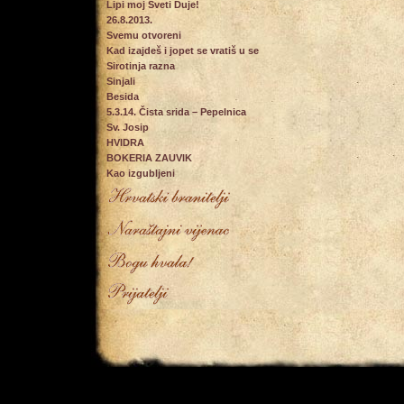
Lipi moj Sveti Duje!
26.8.2013.
Svemu otvoreni
Kad izajdeš i jopet se vratiš u se
Sirotinja razna
Sinjali
Besida
5.3.14. Čista srida – Pepelnica
Sv. Josip
HVIDRA
BOKERIA ZAUVIK
Kao izgubljeni