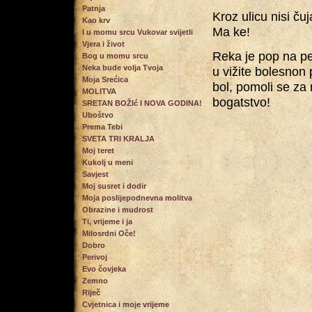
Patnja
Kroz ulicu nisi čuj
Kao krv
Ma ke!
I u momu srcu Vukovar svijetli
Vjera i život
Reka je pop na pep
Bog u momu srcu
Neka bude volja Tvoja
u vižite bolesnon 
Moja Srećica
bol, pomoli se za 
MOLITVA
bogatstvo!
SRETAN BOŽIć I NOVA GODINA!
Uboštvo
Prema Tebi
SVETA TRI KRALJA
Moj teret
Kukolj u meni
Savjest
Moj susret i dodir
Moja poslijepodnevna molitva
Obrazine i mudrost
Ti, vrijeme i ja
Milosrdni Oče!
Dobro
Perivoj
Evo čovjeka
Zemno
Riječ
Cvjetnica i moje vrijeme