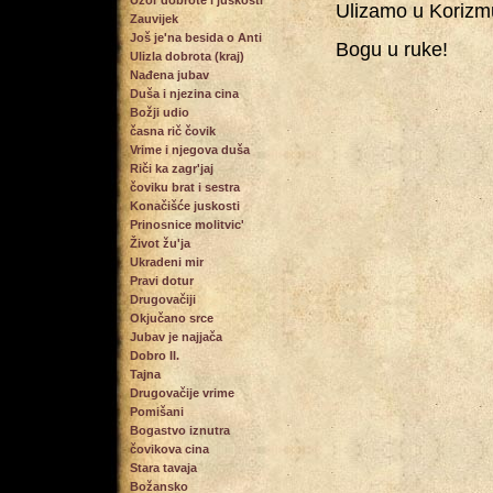
Uzor dobrote i juskosti
Ulizamo u Korizmu
Zauvijek
Još je'na besida o Anti
Bogu u ruke!
Ulizla dobrota (kraj)
Nađena jubav
Duša i njezina cina
Božji udio
časna rič čovik
Vrime i njegova duša
Riči ka zagr'jaj
čoviku brat i sestra
Konačišće juskosti
Prinosnice molitvic'
Život žu'ja
Ukradeni mir
Pravi dotur
Drugovačiji
Okjučano srce
Jubav je najjača
Dobro II.
Tajna
Drugovačije vrime
Pomišani
Bogastvo iznutra
čovikova cina
Stara tavaja
Božansko