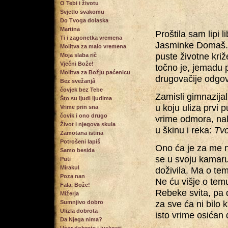
O Tebi i životu
Svjetlo svakomu
Do Tvoga dolaska
Martina
Proštila sam lipi l
Ti i zagonetka vremena
Jasminke Domaš. L
Molitva za malo vremena
puste životne križe
Moja slaba rič
Vječni Bože!
točno je, jemadu p
Molitva za Božju paćenicu
drugovačije odgovo
Bez svežanjâ
čovjek bez Tebe
Zamisli gimnazijal
Što su ljudi ljudima
u koju uliza prvi p
Vrime prin sna
čovik i ono drugo
vrime odmora, nale
Život i njegova skula
u škinu i reka:
Tvo
Zamotana istina
Potrošeni lapiš
Ono ća je za me n
Samo besida
se u svoju kamaru,
Puti
Mirakul
doživila. Ma o temu
Poza nan
Ne ću višje o te
Fala, Bože!
Rebeke svita, pa d
Mižerja
za sve ća ni bilo 
Sumnjivo dobro
Ulizla dobrota
isto vrime osićan 
Da Njega nima?