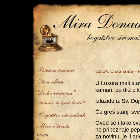
5.3.14. Čista srida –
U Luxora mali stav
kamari, pa drž cit
Izlazidu iz Sv. Du
Ća greš stariji sv
Ovod se i tako sve
ne pripoznaje pep
Čovjek
za novinu, je li ar