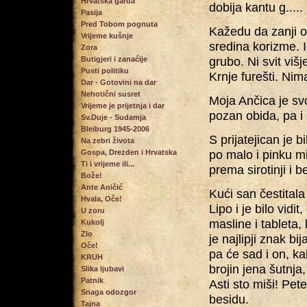
Hrvatska garda
dobija kantu g.....
Pasija
Pred Tobom pognuta
Kažedu da zanji o k
Vrijeme kušnje
sredina korizme. 
Zora
grubo. Ni svit višj
Butigjeri i zanaćije
Pusti politiku
Krnje furešti. Nim
Dar - Gotovini na dar
Nehotični susret
Moja Ančica je svo
Vrijeme je prijetnja i dar
pozan obida, pa i 
Sv.Duje - Sudamja
Bleiburg 1945-2006
S prijatejican je 
Na zebri života
po malo i pinku mi
Gospa, Drezden i Hrvatska
Ti i vrijeme ili...
prema sirotinji i 
Bože!
Ante Aničić
Kući san čestitala
Hvala, Oče!
Lipo i je bilo vidit
U zoru
masline i tableta,
Kukolj
Zlo
je najlipji znak bi
Oče!
pa će sad i on, ka
KRUH
brojin jena šutnja, 
Slika ljubavi
Patnik
Asti sto miši! Pe
Snaga odozgor
besidu.
Tajna